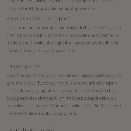
vzniklé únavou, aktivuje výživu pleti a zvyšuje tonus. Účinek je
trvalý jedině tehdy, provádí-li se masáž pravidelně.
Kraniosakrální osteopatie
Je jemná manuální metoda diagnostiky a léčby celého těla, jejímž
cílem je podpořit tělo v samoléčbě. Je založena na myšlence, že
tělo každého člověka obsahuje informace potřebné k odhalení
základní příčiny zdravotních problémů.
Trigger points
Působí na specifické body v těle, kde se shlukují napjaté svaly, tzv.
spoušťové body. Tyto body mohou způsobovat bolest nejen v
místě, kde se vyskytují, ale i v jiných částech těla. Masáž těchto
bodů pomáhá uvolnit napětí, zmírnit bolest a zlepšit celkovou
pohyblivost. Jedná se o účinnou techniku, která přináší úlevu od
chronické bolesti a svalových problémů.
Lymfatická masáž