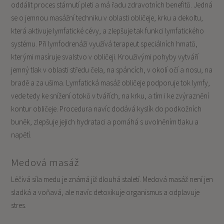
oddálit proces stárnutí pleti a má řadu zdravotních benefitů. Jedná
se o jemnou masážní techniku v oblasti obličeje, krku a dekoltu,
která aktivuje lymfatické cévy, a zlepšuje tak funkci lymfatického
systému. Při lymfodrenáži využívá terapeut speciálních hmatů,
kterými masíruje svalstvo v obličeji. Krouživými pohyby vytváří
jemný tlak v oblasti středu čela, na spáncích, v okolí očí a nosu, na
bradě a za ušima. Lymfatická masáž obličeje podporuje tok lymfy,
vede tedy ke snížení otoků v tvářích, na krku, a tím i ke zvýraznění
kontur obličeje. Procedura navíc dodává kyslík do podkožních
buněk, zlepšuje jejich hydrataci a pomáhá s uvolněním tlaku a
napětí.
Medová masáž
Léčivá síla medu je známá již dlouhá staletí. Medová masáž není jen
sladká a voňavá, ale navíc detoxikuje organismus a odplavuje
stres.