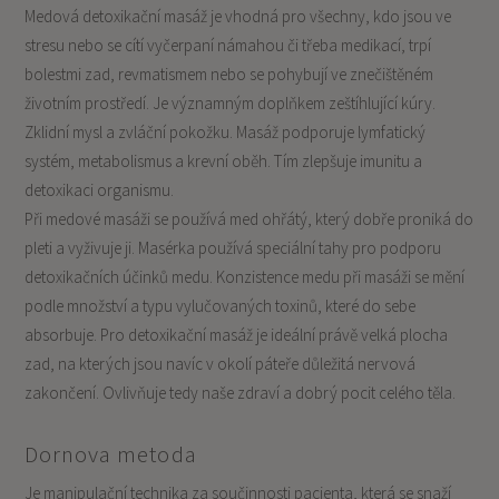
Medová detoxikační masáž je vhodná pro všechny, kdo jsou ve
stresu nebo se cítí vyčerpaní námahou či třeba medikací, trpí
bolestmi zad, revmatismem nebo se pohybují ve znečištěném
životním prostředí. Je významným doplňkem zeštíhlující kúry.
Zklidní mysl a zvláční pokožku. Masáž podporuje lymfatický
systém, metabolismus a krevní oběh. Tím zlepšuje imunitu a
detoxikaci organismu.
Při medové masáži se používá med ohřátý, který dobře proniká do
pleti a vyživuje ji. Masérka používá speciální tahy pro podporu
detoxikačních účinků medu. Konzistence medu při masáži se mění
podle množství a typu vylučovaných toxinů, které do sebe
absorbuje. Pro detoxikační masáž je ideální právě velká plocha
zad, na kterých jsou navíc v okolí páteře důležitá nervová
zakončení. Ovlivňuje tedy naše zdraví a dobrý pocit celého těla.
Dornova metoda
Je manipulační technika za součinnosti pacienta, která se snaží