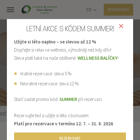
CS
REZERVOVAT
LETNÍ AKCE S KÓDEM SUMMER!
Užijte si léto naplno – se slevou až 12 %
Dopřejte si relax ve wellness, výhodněji než kdy dřív!
Sleva platí také na naše oblíbené
WELLNESS BALÍČKY
!
MASÁŽE
Vratné rezervace: sleva 5 %
Nevratné rezervace: sleva 12 %
Stačí zadat promo kód:
SUMMER
při rezervaci
VIČENÍ
POSILOVNA
BADMINTON
STOLNÍ TENIS
Rezervujte teď a užijte si léto s bonusem.
Platí pro rezervace v termínu 12. 7. – 31. 8. 2026
Sport
Masáže
REZERVOVAT