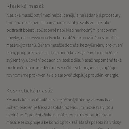
Klasická masáž
Klasická masáž patří mezi nejoblíbenější a nejžádanější procedury.
Pomáhá nejen uvolnit namáhané a ztuhlé svalstvo, ale také
odstranit bolesti, způsobené například nevhodnými pracovními
návyky, nebo zvýšenou fyzickou zátěží. Je prováděna s použitím
masérských tahů. Během masáže dochází ke zvýšenému prokrvení
tkání, podpoře trávení a stimulaci látkové výměny. To umožňuje
zvýšené vylučování odpadních látek z těla. Masáž napomáhá také
odstranění nahromaděné mízy v některých orgánech, zajišťuje
rovnoměrně prokrvení těla a zároveň zlepšuje proudění energie.
Kosmetická masáž
Kosmetická masáž patří mezi nejúčinnější úkony v kosmetice.
Během ošetření je třeba absolutního klidu, mimické svaly jsou
uvolněné. Gradační křivka masáže pomalu stoupá, intenzita
masáže se stupňuje a ke konci opět klesá. Masáž působí na vrásky