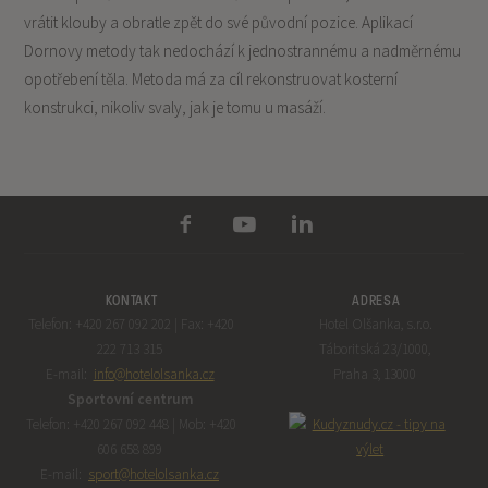
vrátit klouby a obratle zpět do své původní pozice. Aplikací
Dornovy metody tak nedochází k jednostrannému a nadměrnému
opotřebení těla. Metoda má za cíl rekonstruovat kosterní
konstrukci, nikoliv svaly, jak je tomu u masáží.
KONTAKT
ADRESA
Telefon: +420 267 092 202 | Fax: +420
Hotel Olšanka, s.r.o.
222 713 315
Táboritská 23/1000,
E-mail:
info@hotelolsanka.cz
Praha 3, 13000
Sportovní centrum
Telefon: +420 267 092 448 | Mob: +420
606 658 899
E-mail:
sport@hotelolsanka.cz