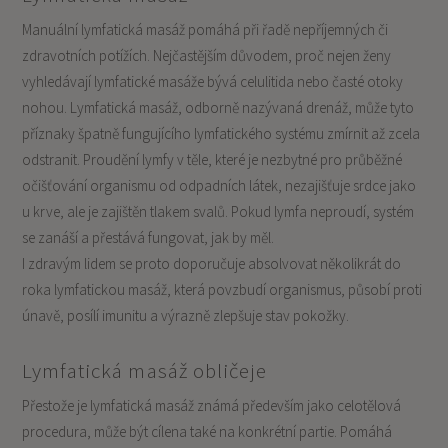
Manuální lymfatická masáž pomáhá při řadě nepříjemných či
zdravotních potížích. Nejčastějším důvodem, proč nejen ženy
vyhledávají lymfatické masáže bývá celulitida nebo časté otoky
nohou. Lymfatická masáž, odborně nazývaná drenáž, může tyto
příznaky špatně fungujícího lymfatického systému zmírnit až zcela
odstranit. Proudění lymfy v těle, které je nezbytné pro průběžné
očišťování organismu od odpadních látek, nezajišťuje srdce jako
u krve, ale je zajištěn tlakem svalů. Pokud lymfa neproudí, systém
se zanáší a přestává fungovat, jak by měl.
I zdravým lidem se proto doporučuje absolvovat několikrát do
roka lymfatickou masáž, která povzbudí organismus, působí proti
únavě, posílí imunitu a výrazně zlepšuje stav pokožky.
Lymfatická masáž obličeje
Přestože je lymfatická masáž známá především jako celotělová
procedura, může být cílena také na konkrétní partie. Pomáhá