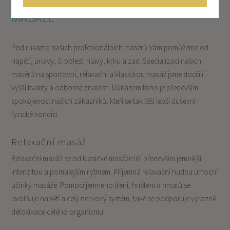
MASÁŽE
Pod rukama našich profesionálních masérů Vám pomůžeme od
napětí, únavy, či bolesti hlavy, krku a zad. Specializací našich
masérů na sportovní, relaxační a klasickou masáž jsme docílili
vyšší kvality a odborné znalosti. Důkazem toho je především
spokojenost našich zákazníků, kteří se tak těší lepší duševní i
fyzické kondici.
Relaxační masáž
Relaxační masáž se od klasické masáže liší především jemnější
intenzitou a pomalejším rytmem. Příjemná relaxační hudba umocní
účinky masáže. Pomocí jemného tření, hnětení a hmatů se
uvolňuje napětí a celý nervový systém, také se podporuje výrazně
detoxikace celého organismu