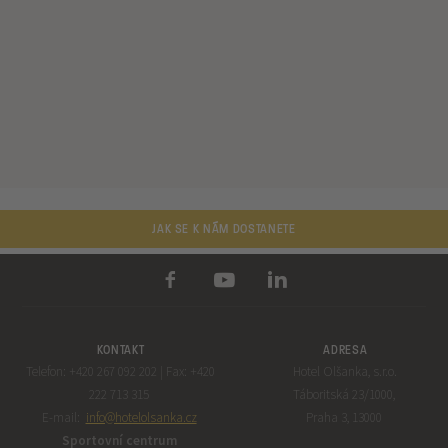
JAK SE K NÁM DOSTANETE
KONTAKT
ADRESA
Telefon: +420 267 092 202 | Fax: +420
Hotel Olšanka, s.r.o.
222 713 315
Táboritská 23/1000,
E-mail:
info@hotelolsanka.cz
Praha 3, 13000
Sportovní centrum