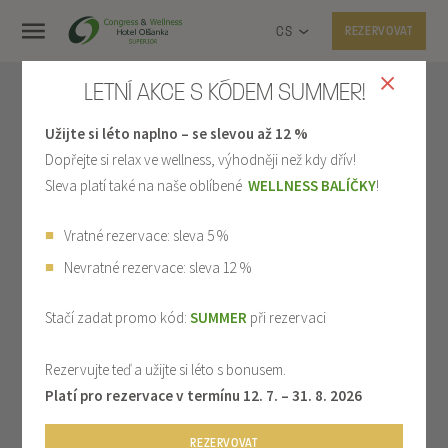
CS
REZERVOVAT
LETNÍ AKCE S KÓDEM SUMMER!
KONTAKT
Užijte si léto naplno – se slevou až 12 %
Dopřejte si relax ve wellness, výhodněji než kdy dřív!
Sleva platí také na naše oblíbené
WELLNESS BALÍČKY
!
HOTEL OLŠANKA S.R.O.
Vratné rezervace: sleva 5 %
Praha 3, Táboritská 23/1000 13000
Nevratné rezervace: sleva 12 %
IČ: 264 18 703 · DIČ: CZ26418703
Stačí zadat promo kód:
SUMMER
při rezervaci
Telefon:
+420 267 092 202
E-mail:
info@hotelolsanka.cz
Rezervujte teď a užijte si léto s bonusem.
Platí pro rezervace v termínu 12. 7. – 31. 8. 2026
Ubytovací řád
Zde
REZERVOVAT