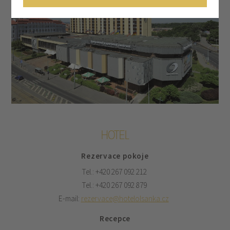
HOTEL
Rezervace pokoje
Tel.: +420 267 092 212
Tel.: +420 267 092 879
E-mail:
rezervace@hotelolsanka.cz
Recepce