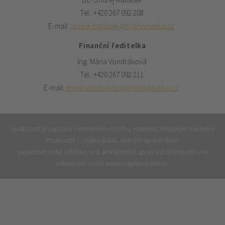
Tel.: +420 267 092 208
E-mail:
ondrej.matiasek@hotelolsanka.cz
Finanční ředitelka
Ing. Mária Vondráková
Tel.: +420 267 092 211
E-mail:
maria.vondrakova@hotelolsanka.cz
Společnost je zapsána v obchodním rejstříku vedeného Městským soudem v
Praze oddíl C, vložka 80698. Jediným společníkem
společnosti Hotel Olšanka, s.r.o. je Majetková, správní a delimitační unie
odborových svazů www.majetkovaunie.cz