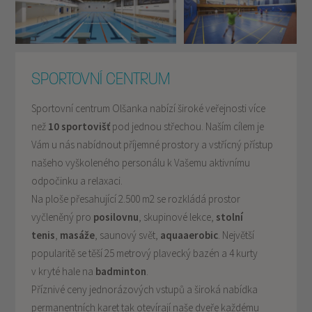
SPORTOVNÍ CENTRUM
Sportovní centrum Olšanka nabízí široké veřejnosti více
než
10 sportovišť
pod jednou střechou. Naším cílem je
Vám u nás nabídnout příjemné prostory a vstřícný přístup
našeho vyškoleného personálu k Vašemu aktivnímu
odpočinku a relaxaci.
Na ploše přesahující 2.500 m2 se rozkládá prostor
vyčleněný pro
posilovnu
, skupinové lekce,
stolní
tenis
,
masáže
, saunový svět,
aqua
aerobic
. Největší
popularitě se těší 25 metrový plavecký bazén a 4 kurty
v kryté hale na
badminton
.
Příznivé ceny jednorázových vstupů a široká nabídka