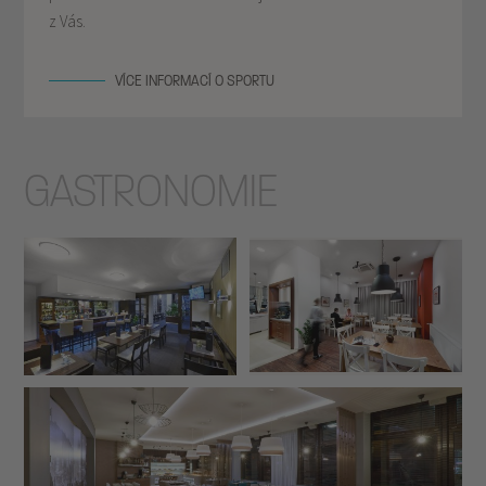
permanentních karet tak otevírají naše dveře každému
z Vás.
VÍCE INFORMACÍ O SPORTU
GASTRONOMIE