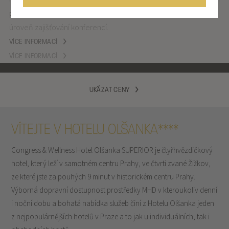
usilující o co největší komfort svých hostů a nabízející nejvyšší
úroveň zajišťování konferencí.
VÍCE INFORMACÍ
UKÁZAT CENY
VÍTEJTE V HOTELU OLŠANKA****
Congress & Wellness Hotel Olšanka SUPERIOR je čtyřhvězdičkový
hotel, který leží v samotném centru Prahy, ve čtvrti zvané Žižkov,
ze které jste za pouhých 9 minut v historickém centru Prahy.
Výborná dopravní dostupnost prostředky MHD v kteroukoliv denní
i noční dobu a bohatá nabídka služeb činí z Hotelu Olšanka jeden
z nejpopulárnějších hotelů v Praze a to jak u individuálních, tak i