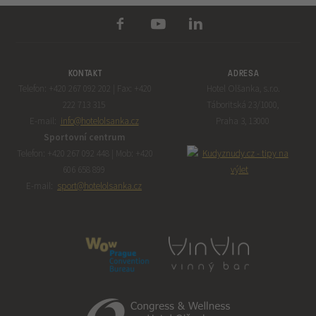
KONTAKT
ADRESA
Telefon: +420 267 092 202 | Fax: +420
Hotel Olšanka, s.r.o.
222 713 315
Táboritská 23/1000,
E-mail:
info@hotelolsanka.cz
Praha 3, 13000
Sportovní centrum
Telefon: +420 267 092 448 | Mob: +420
606 658 899
E-mail:
sport@hotelolsanka.cz