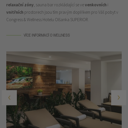
objevování krás Prahy. Celkem
5 saun
,
vířivka
, masáže,
2
relaxační zóny
, sauna bar rozkládající se ve
venkovních
i
vnitřních
prostorech jsou tím pravým doplňkem pro Váš pobyt v
Congress & Wellness Hotelu Olšanka SUPERIOR.
VÍCE INFORMACÍ O WELLNESS