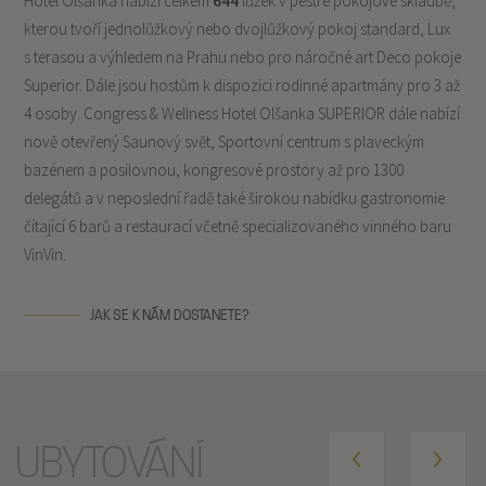
Hotel Olšanka nabízí celkem
644
lůžek v pestré pokojové skladbě,
kterou tvoří jednolůžkový nebo dvojlůžkový pokoj standard, Lux
s terasou a výhledem na Prahu nebo pro náročné art Deco pokoje
Superior. Dále jsou hostům k dispozici rodinné apartmány pro 3 až
4 osoby. Congress & Wellness Hotel Olšanka SUPERIOR dále nabízí
nově otevřený Saunový svět, Sportovní centrum s plaveckým
bazénem a posilovnou, kongresové prostory až pro 1300
delegátů a v neposlední řadě také širokou nabídku gastronomie
čítající 6 barů a restaurací včetně specializovaného vinného baru
VinVin.
JAK SE K NÁM DOSTANETE?
UBYTOVÁNÍ