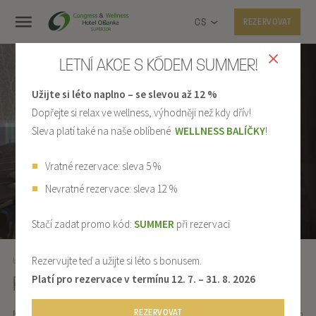
CS
REZERVOVAT
LETNÍ AKCE S KÓDEM SUMMER!
Užijte si léto naplno – se slevou až 12 %
UBYTOVÁNÍ
Dopřejte si relax ve wellness, výhodněji než kdy dřív!
KONFERENCE
Sleva platí také na naše oblíbené
WELLNESS BALÍČKY
!
WELLNESS
Vratné rezervace: sleva 5 %
SPORT
Nevratné rezervace: sleva 12 %
Stačí zadat promo kód:
SUMMER
při rezervaci
Rezervujte teď a užijte si léto s bonusem.
KONFERENCE
KONGRESOVÉ CENTRUM
Platí pro rezervace v termínu 12. 7. – 31. 8. 2026
Hotel Olšanka je současně i moderním kongresovým centrem
REZERVOVAT