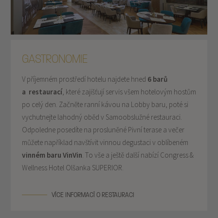
GASTRONOMIE
V příjemném prostředí hotelu najdete hned
6 barů
a
restaurací
, které zajišťují servis všem hotelovým hostům
po celý den. Začněte ranní kávou na Lobby baru, poté si
vychutnejte lahodný oběd v Samoobslužné restauraci.
Odpoledne posedíte na prosluněné Pivní terase a večer
můžete například navštívit vinnou degustaci v oblíbeném
vinném baru VinVin
. To vše a ještě další nabízí Congress &
Wellness Hotel Olšanka SUPERIOR.
VÍCE INFORMACÍ O RESTAURACI