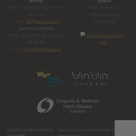
KONTAKT
ADRESA
Telefon: +420 267 092 202 | Fax: +420
Hotel Olšanka, s.r.o.
222 713 315
Táboritská 23/1000,
E-mail:
info@hotelolsanka.cz
Praha 3, 13000
Sportovní centrum
Telefon: +420 267 092 448 | Mob: +420
606 658 899
E-mail:
sport@hotelolsanka.cz
Designed and Developed by
Zásady ochrany osobních údajů a cookies
-
Mapa stránek