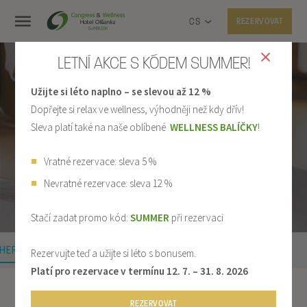
CS
REZERVOVAT
LETNÍ AKCE S KÓDEM SUMMER!
Užijte si léto naplno – se slevou až 12 %
Dopřejte si relax ve wellness, výhodněji než kdy dřív!
Sleva platí také na naše oblíbené
WELLNESS BALÍČKY
!
VOUCHERY NA MASÁŽE
Vratné rezervace: sleva 5 %
Nevratné rezervace: sleva 12 %
Stačí zadat promo kód:
SUMMER
při rezervaci
HERY NA MASÁŽE
CENÍK
REZERVACE
BAZÉN
Rezervujte teď a užijte si léto s bonusem.
Platí pro rezervace v termínu 12. 7. – 31. 8. 2026
Sport
Vouchery na masáže
REZERVOVAT