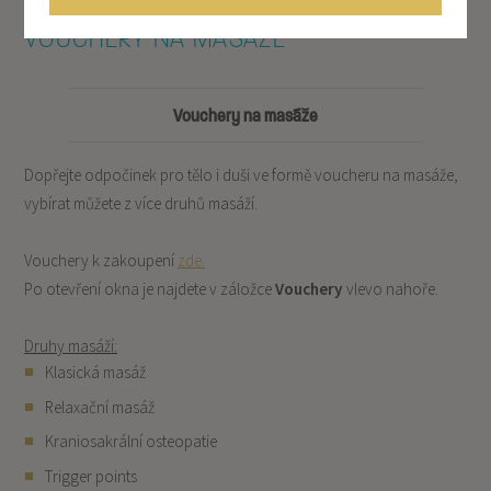
VOUCHERY NA MASÁŽE
Vouchery na masáže
Dopřejte odpočinek pro tělo i duši ve formě voucheru na masáže,
vybírat můžete z více druhů masáží.
Vouchery k zakoupení
zde.
Po otevření okna je najdete v záložce
Vouchery
vlevo nahoře.
Druhy masáží:
Klasická masáž
Relaxační masáž
Kraniosakrální osteopatie
Trigger points