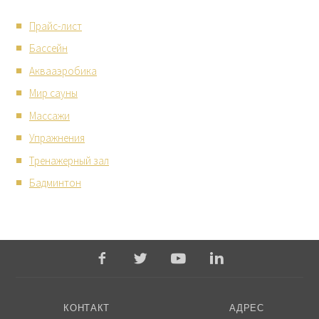
Прайс-лист
Бассейн
Аквааэробика
Мир сауны
Массажи
Упражнения
Тренажерный зал
Бадминтон
КОНТАКТ
АДРЕС