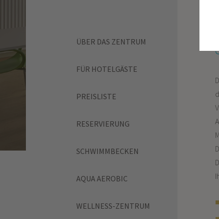
ÜBER DAS ZENTRUM
FÜR HOTELGÄSTE
D
d
PREISLISTE
V
A
RESERVIERUNG
M
D
SCHWIMMBECKEN
D
I
AQUA AEROBIC
WELLNESS-ZENTRUM