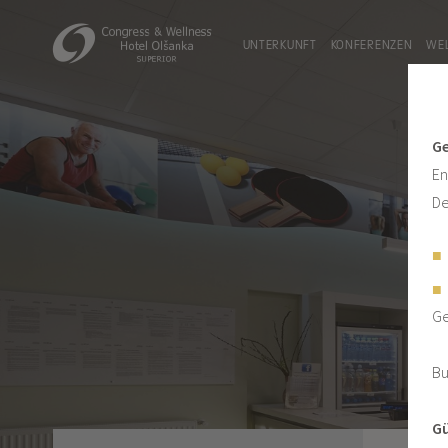
UNTERKUNFT
KONFERENZEN
WE
Ge
En
De
Ge
Bu
Gü