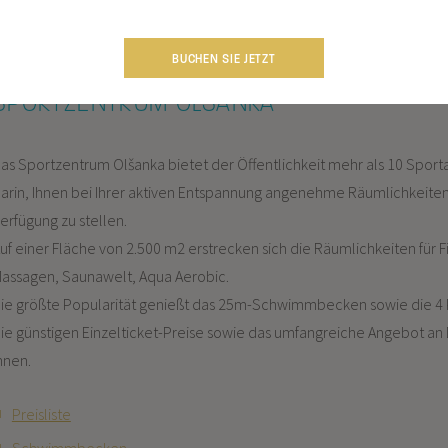
Sport
BUCHEN SIE JETZT
SPORTZENTRUM OLŠANKA
as Sportzentrum Olšanka bietet der Öffentlichkeit mehr als 10 Sport
arin, Ihnen bei Ihrer aktiven Entspannung angenehme Räumlichkeiten
erfügung zu stellen.
uf einer Fläche von 2.500 m2 erstrecken sich die Räumlichkeiten für 
assagen, Saunawelt, Aqua Aerobic.
ie größte Popularität genießt das 25m-Schwimmbecken sowie die 4 P
ie günstigen Einzelticket-Preise sowie das umfangreiche Angebot an 
hnen.
Preisliste
Schwimmbecken