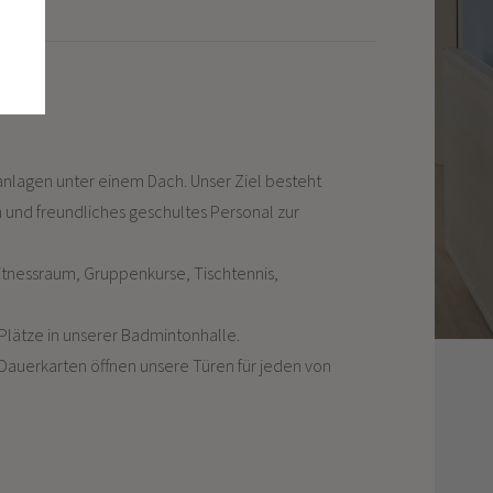
anlagen unter einem Dach. Unser Ziel besteht
 und freundliches geschultes Personal zur
Fitnessraum, Gruppenkurse, Tischtennis,
lätze in unserer Badmintonhalle.
Dauerkarten öffnen unsere Türen für jeden von