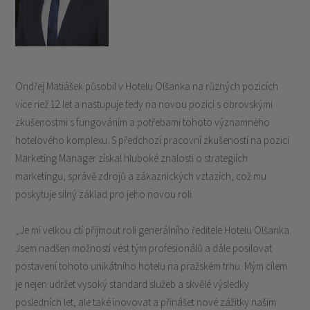
Ondřej Matiášek působil v Hotelu Olšanka na různých pozicích
více než 12 let a nastupuje tedy na novou pozici s obrovskými
zkušenostmi s fungováním a potřebami tohoto významného
hotelového komplexu. S předchozí pracovní zkušeností na pozici
Marketing Manager získal hluboké znalosti o strategiích
marketingu, správě zdrojů a zákaznických vztazích, což mu
poskytuje silný základ pro jeho novou roli.
„Je mi velkou ctí přijmout roli generálního ředitele Hotelu Olšanka.
Jsem nadšen možností vést tým profesionálů a dále posilovat
postavení tohoto unikátního hotelu na pražském trhu. Mým cílem
je nejen udržet vysoký standard služeb a skvělé výsledky
posledních let, ale také inovovat a přinášet nové zážitky našim