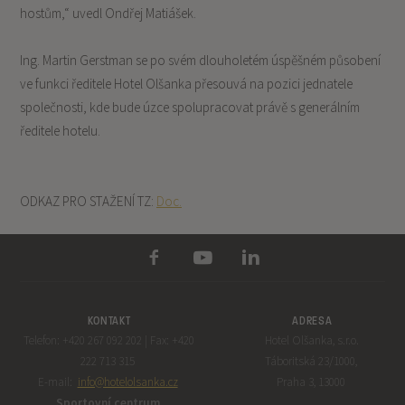
hostům,“ uvedl Ondřej Matiášek.
Ing. Martin Gerstman se po svém dlouholetém úspěšném působení
ve funkci ředitele Hotel Olšanka přesouvá na pozici jednatele
společnosti, kde bude úzce spolupracovat právě s generálním
ředitele hotelu.
ODKAZ PRO STAŽENÍ TZ:
Doc.
KONTAKT
ADRESA
Telefon: +420 267 092 202 | Fax: +420
Hotel Olšanka, s.r.o.
222 713 315
Táboritská 23/1000,
E-mail:
info@hotelolsanka.cz
Praha 3, 13000
Sportovní centrum