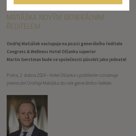
TZ: HOTEL OLŠANKA JMENUJE ONDŘEJE
MATIÁŠKA NOVÝM GENERÁLNÍM
ŘEDITELEM
Ondřej Matiášek nastupuje na pozici generálního ředitele
Congress & Wellness Hotel Olšanka superior
Martin Gerstman bude ve společnosti působit jako jednatel
Praha, 2. dubna 2024 – Hotel Olšanka s potěšením oznamuje
jmenování Ondřeje Matiáška do role generálního ředitele.