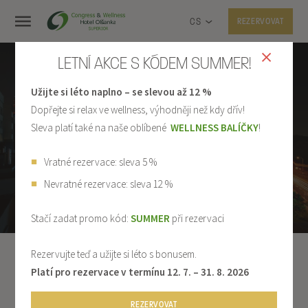
CS
REZERVOVAT
LETNÍ AKCE S KÓDEM SUMMER!
Užijte si léto naplno – se slevou až 12 %
TZ: HOTEL OLŠANKA
Dopřejte si relax ve wellness, výhodněji než kdy dřív!
JMENUJE ONDŘEJE
Sleva platí také na naše oblíbené
WELLNESS BALÍČKY
!
MATIÁŠKA NOVÝM
Vratné rezervace: sleva 5 %
GENERÁLNÍM ŘEDITELEM
Nevratné rezervace: sleva 12 %
Stačí zadat promo kód:
SUMMER
při rezervaci
Blog
Rezervujte teď a užijte si léto s bonusem.
TZ: Hotel Olšanka jmenuje Ondřeje Matiáška novým generálním
Platí pro rezervace v termínu 12. 7. – 31. 8. 2026
ředitelem
REZERVOVAT