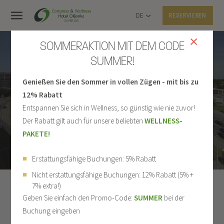
DE
RESERVIEREN
SOMMERAKTION MIT DEM CODE
SUMMER!
Genießen Sie den Sommer in vollen Zügen - mit bis zu
FOTOGALERIE
12% Rabatt
Entspannen Sie sich in Wellness, so günstig wie nie zuvor!
Der Rabatt gilt auch für unsere beliebten
WELLNESS-
PAKETE!
Erstattungsfähige Buchungen: 5% Rabatt
Nicht erstattungsfähige Buchungen: 12% Rabatt (5% +
7% extra!)
ALLES
HOTEL
UNTERKUNFT
Geben Sie einfach den Promo-Code:
SUMMER
bei der
Buchung eingeben
RESTAURANT
WELLNESS
SPORT