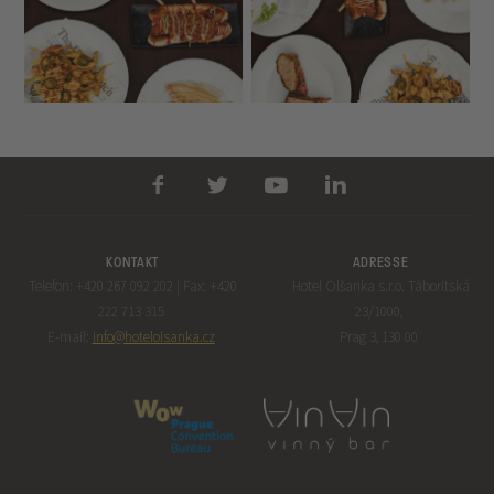
KONTAKT
ADRESSE
Telefon: +420 267 092 202 | Fax: +420
Hotel Olšanka s.r.o. Táboritská
222 713 315
23/1000,
E-mail:
info@hotelolsanka.cz
Prag 3, 130 00