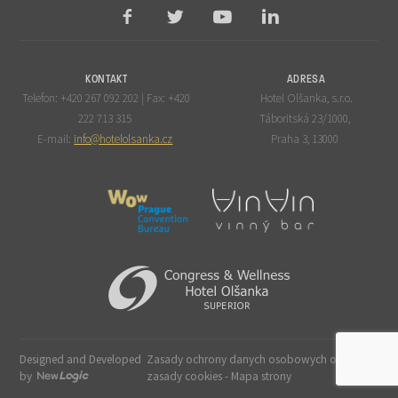
KONTAKT
ADRESA
Telefon: +420 267 092 202 | Fax: +420
Hotel Olšanka, s.r.o.
222 713 315
Táboritská 23/1000,
E-mail:
info@hotelolsanka.cz
Praha 3, 13000
Designed and Developed
Zasady ochrony danych osobowych oraz
by
zasady cookies
-
Mapa strony