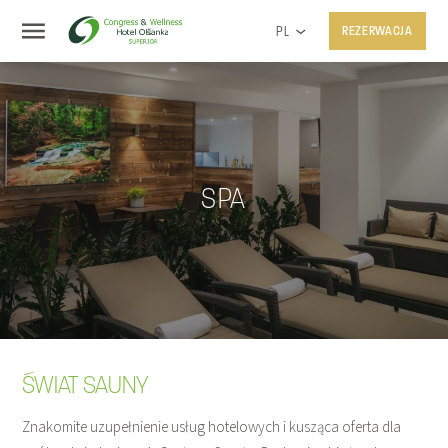
PL
REZERWACJA
SPA
ŚWIAT SAUNY
Znakomite uzupełnienie usług hotelowych i kusząca oferta dla