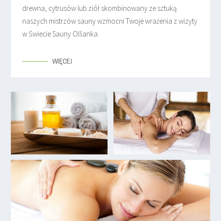
drewna, cytrusów lub ziół skombinowany ze sztuką
naszych mistrzów sauny wzmocni Twoje wrażenia z wizyty
w Świecie Sauny Olšanka.
WIĘCEJ