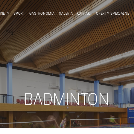
KIETY
SPORT
GASTRONOMIA
GALERIA
KONTAKT
OFERTY SPECJALNE
BADMINTON