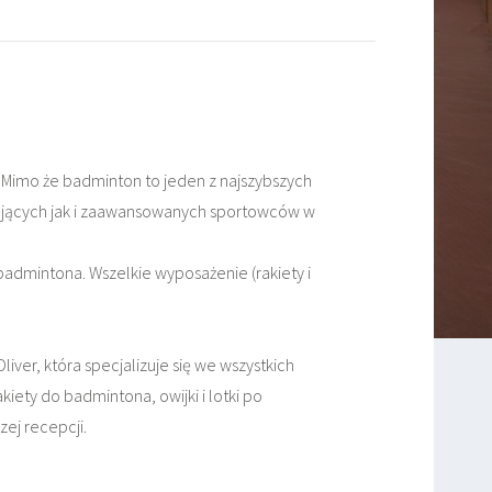
. Mimo że badminton to jeden z najszybszych
ujących jak i zaawansowanych sportowców w
admintona. Wszelkie wyposażenie (rakiety i
er, która specjalizuje się we wszystkich
ety do badmintona, owijki i lotki po
zej recepcji.