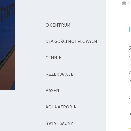
O CENTRUM
DLA GOŚCI HOTELOWYCH
B
s
CENNIK
k
W
REZERWACJE
l
BASEN
C
s
AQUA AEROBIK
a
ŚWIAT SAUNY