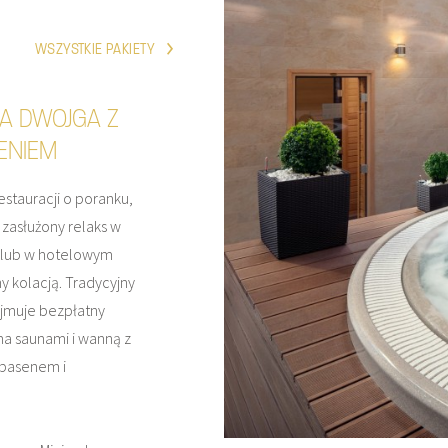
WSZYSTKIE PAKIETY
LA DWOJGA Z
ENIEM
estauracji o poranku,
 zasłużony relaks w
un lub w hotelowym
 kolacją. Tradycyjny
ejmuje bezpłatny
ma saunami i wanną z
basenem i