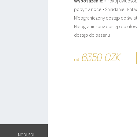
Wyposażenie:
• Pokój dwuosob
pobyt: 2 noce • Śniadanie i kol
Nieograniczony dostęp do świat
Nieograniczony dostęp do siłow
dostęp do basenu
6350 CZK
od
NOCLEGI
KONFERENCJE
SPA
PAKIETY