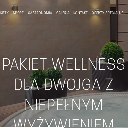
KIETY
SPORT
GASTRONOMIA
GALERIA
KONTAKT
OFERTY SPECJALNE
PAKIET WELLNESS
DLA DWOJGA Z
NIEPEŁNYM
WYŻYWIENIEM