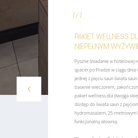
1 / 1
PAKIET WELLNESS D
NIEPEŁNYM WYŻYWI
Pyszne śniadanie w hotelowej r
spacer po Pradze w ciągu dnia i
jednej z pięciu saun świata sa
basenie wieczorem, zakończony
pakiet wellness dla dwojga ob
dostęp do świata saun z pięcio
hydromasażem, 25-metrowym 
funkcjonalną siłownią.