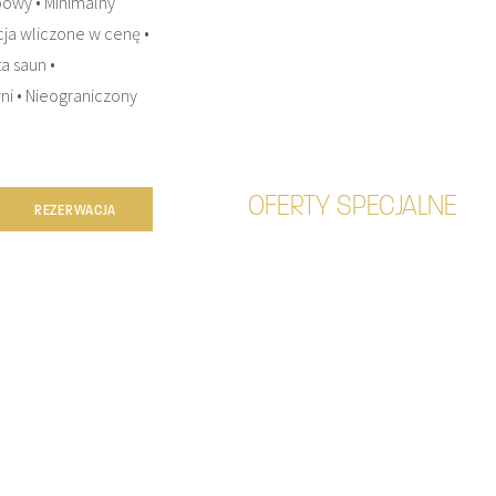
owy • Minimalny
acja wliczone w cenę •
a saun •
ni • Nieograniczony
OFERTY SPECJALNE
REZERWACJA
SPORT
GASTRONOMIA
GALERIA
KONTAKT
OFER