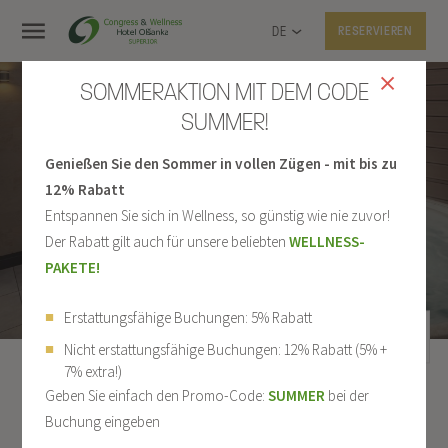
DE
RESERVIEREN
SOMMERAKTION MIT DEM CODE
SUMMER!
WELLNESS-PAKET FÜR
Genießen Sie den Sommer in vollen Zügen - mit bis zu
ZWEI PERSONEN MIT
12% Rabatt
Entspannen Sie sich in Wellness, so günstig wie nie zuvor!
HALBPENSION
Der Rabatt gilt auch für unsere beliebten
WELLNESS-
PAKETE!
Erstattungsfähige Buchungen: 5% Rabatt
Nicht erstattungsfähige Buchungen: 12% Rabatt (5% +
7% extra!)
Geben Sie einfach den Promo-Code:
SUMMER
bei der
1 / 1
ALLE PAKETE
Buchung eingeben