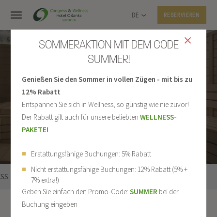
DE
RESERVIEREN
SOMMERAKTION MIT DEM CODE
SUMMER!
Genießen Sie den Sommer in vollen Zügen - mit bis zu
SAUNEN UND
12% Rabatt
ANWENDUNGEN
Entspannen Sie sich in Wellness, so günstig wie nie zuvor!
Der Rabatt gilt auch für unsere beliebten
WELLNESS-
PAKETE!
Erstattungsfähige Buchungen: 5% Rabatt
Nicht erstattungsfähige Buchungen: 12% Rabatt (5% +
SS
SAUNEN UND ANWENDUNGEN
SAUNAAUFGÜSSE
7% extra!)
Geben Sie einfach den Promo-Code:
SUMMER
bei der
Wellness
Saunen und Anwendungen
Buchung eingeben