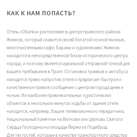
КАК К НАМ ПОПАСТЬ?
Отель «Olšanka» расположен в центре пражского района
Жижков, который славится своей богатой ночной жизнью,
многочисленными кафе, барами и художниками. Жижков
находится в непосредственной близи исторического центра
города, и поэтому является идеальной отправной точкой для
вашего пребывания в Праге. Остановка трамвая и автобуса
находится прямо напротив отеля и предлагает быстрое и
качественное прямое сообщение с центром города днем и
ночью. Из наиболее привлекательных туристических
объектов в нескольких минутах ходьбы от здания отеля
находится, например, башня телевизионного передатчика,
Национальный памятник на Виткове или Церковь Святого
Сердца Господина на площади Йиржи из Подебрад.
Для тех гостей, которые в качестве транспортного средства