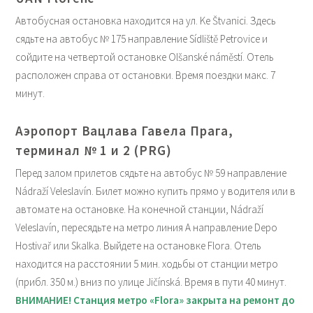
Автобусная остановка находится на ул. Ke Štvanici. Здесь
сядьте на автобус № 175 направление Sídliště Petrovice и
сойдите на четвертой остановке Olšanské náměstí. Отель
расположен справа от остановки. Время поездки макс. 7
минут.
Аэропорт Вацлава Гавела Прага,
терминал № 1 и 2 (PRG)
Перед залом прилетов сядьте на автобус № 59 направление
Nádraží Veleslavín. Билет можно купить прямо у водителя или в
автомате на остановке. На конечной станции, Nádraží
Veleslavín, пересядьте на метро линия А направление Depo
Hostivař или Skalka. Выйдете на остановке Flora. Отель
находится на расстоянии 5 мин. ходьбы от станции метро
(прибл. 350 м.) вниз по улице Jičínská. Время в пути 40 минут.
ВНИМАНИЕ! Станция метро «Flora» закрыта на ремонт до