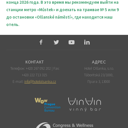
конца 2026 года. В это время мы рекомендуем выйти на
станции метро «Můstek» и доехать на трамвае № 5 или 9
до остановки «Olšanské náměstí», где находится наш
отель.
КОНТАКТ
АДРЕС
Телефон: +420 267 092 202 | Fax:
Hotel Olšanka, s.r.o.
+420 222 713 315
Táboritská 23/1000,
E-mail:
info@hotelolsanka.cz
Прага 3, 13000