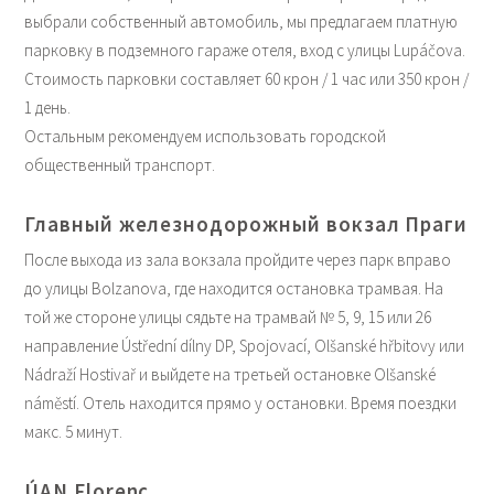
выбрали собственный автомобиль, мы предлагаем платную
парковку в подземного гараже отеля, вход с улицы Lupáčova.
Стоимость парковки составляет 60 крон / 1 час или 350 крон /
1 день.
Остальным рекомендуем использовать городской
общественный транспорт.
Главный железнодорожный вокзал Праги
После выхода из зала вокзала пройдите через парк вправо
до улицы Bolzanova, где находится остановка трамвая. На
той же стороне улицы сядьте на трамвай № 5, 9, 15 или 26
направление Ústřední dílny DP, Spojovací, Olšanské hřbitovy или
Nádraží Hostivař и выйдете на третьей остановке Olšanské
náměstí. Отель находится прямо у остановки. Время поездки
макс. 5 минут.
ÚAN Florenc