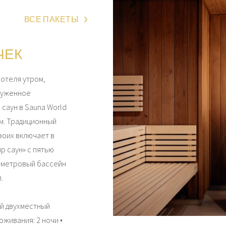
ВСЕ ПАКЕТЫ
ЧЕК
 отеля утром,
служенное
 саун в Sauna World
м. Традиционный
воих включает в
р саун» с пятью
5-метровый бассейн
л.
й двухместный
живания: 2 ночи •