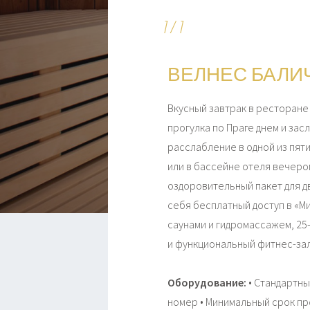
1 / 1
ВЕЛНЕС БАЛИ
Вкусный завтрак в ресторане
прогулка по Праге днем и за
расслабление в одной из пяти
или в бассейне отеля вечеро
оздоровительный пакет для д
себя бесплатный доступ в «Ми
саунами и гидромассажем, 2
и функциональный фитнес-за
Оборудование:
• Стандартны
номер • Минимальный срок про