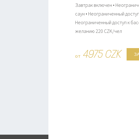
Завтрак включен • Неогранич
саун • Неограниченный доступ
Неограниченный доступ к бас
желанию 220 CZK/чел
4975 CZK
З
от