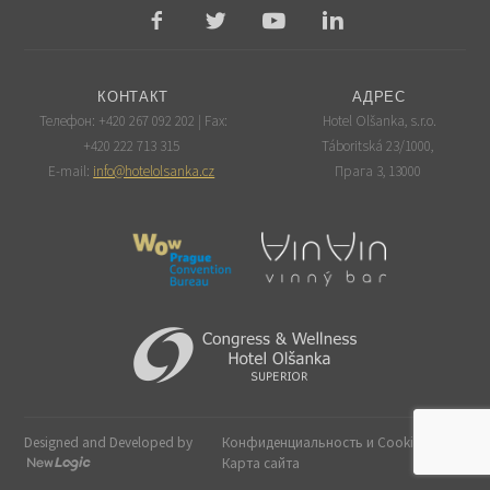
КОНТАКТ
АДРЕС
Телефон: +420 267 092 202 | Fax:
Hotel Olšanka, s.r.o.
+420 222 713 315
Táboritská 23/1000,
E-mail:
info@hotelolsanka.cz
Прага 3, 13000
Designed and Developed by
Конфиденциальность и Cookies
-
Карта сайта