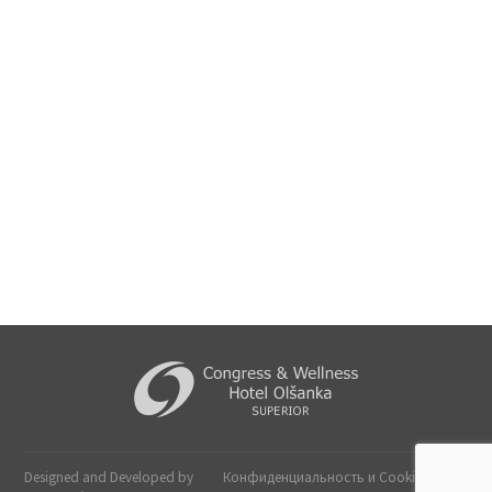
КОНТАКТ
АДРЕС
Телефон: +420 267 092 202 | Fax:
Hotel Olšanka, s.r.o.
+420 222 713 315
Táboritská 23/1000,
E-mail:
info@hotelolsanka.cz
Прага 3, 13000
Designed and Developed by
Конфиденциальность и Cookies
-