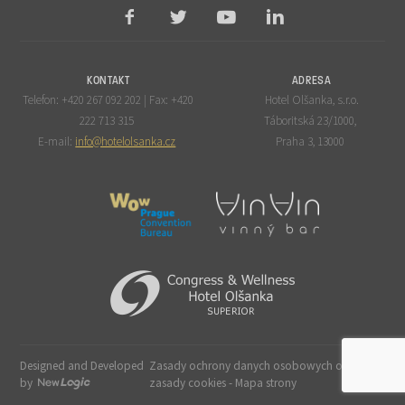
KONTAKT
ADRESA
Telefon: +420 267 092 202 | Fax: +420
Hotel Olšanka, s.r.o.
222 713 315
Táboritská 23/1000,
E-mail:
info@hotelolsanka.cz
Praha 3, 13000
Designed and Developed
Zasady ochrony danych osobowych oraz
by
zasady cookies
-
Mapa strony